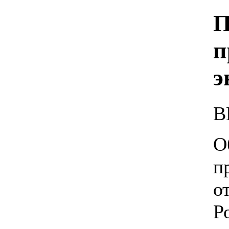
П
п
э
В
О
п
о
Р