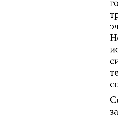
г
т
э
Н
и
с
т
с
С
з