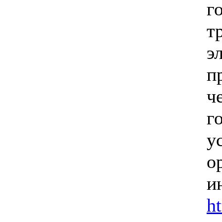
г
т
э
п
ч
г
у
о
и
h