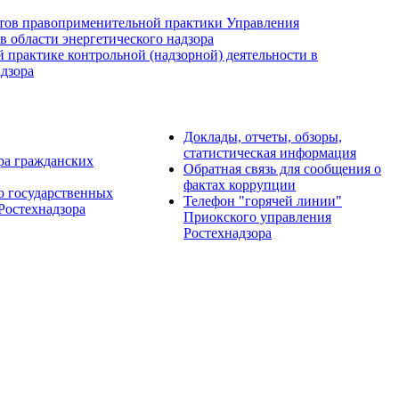
тов правоприменительной практики Управления
в области энергетического надзора
практике контрольной (надзорной) деятельности в
дзора
Доклады, отчеты, обзоры,
статистическая информация
ера гражданских
Обратная связь для сообщения о
фактах коррупции
ю государственных
Телефон "горячей линии"
Ростехнадзора
Приокского управления
Ростехнадзора