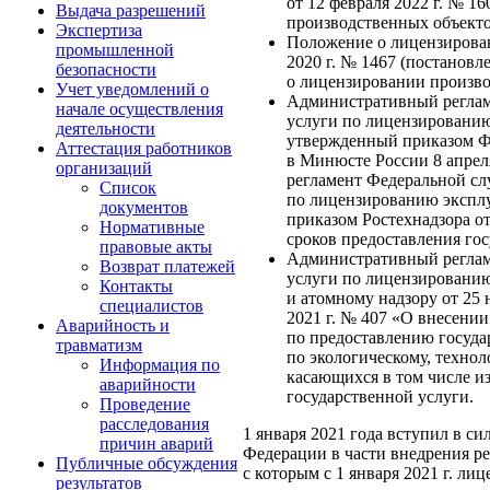
от 12 февраля 2022 г. № 
Выдача разрешений
производственных объектов 
Экспертиза
Положение о лицензирован
промышленной
2020 г. № 1467 (постанов
безопасности
о лицензировании произво
Учет уведомлений о
Административный регламе
начале осуществления
услуги по лицензированию
деятельности
утвержденный приказом Фе
Аттестация работников
в Минюсте России 8 апреля
организаций
регламент Федеральной сл
Список
по лицензированию эксплу
документов
приказом Ростехнадзора от
Нормативные
сроков предоставления го
правовые акты
Административный регламе
Возврат платежей
услуги по лицензированию
Контакты
и атомному надзору от 25 
специалистов
2021 г. № 407 «О внесени
Аварийность и
по предоставлению госуда
травматизм
по экологическому, технол
Информация по
касающихся в том числе и
аварийности
государственной услуги.
Проведение
расследования
1 января 2021 года вступил в с
причин аварий
Федерации в части внедрения ре
Публичные обсуждения
с которым с 1 января 2021 г. л
результатов