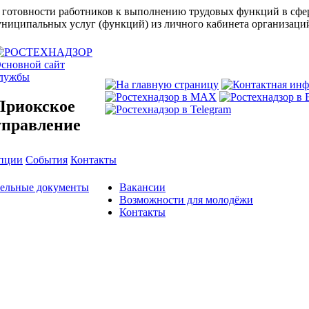
 готовности работников к выполнению трудовых функций в сфер
муниципальных услуг (функций) из личного кабинета организац
сновной сайт
лужбы
Приокское
управление
упции
События
Контакты
тельные документы
Вакансии
Возможности для молодёжи
Контакты