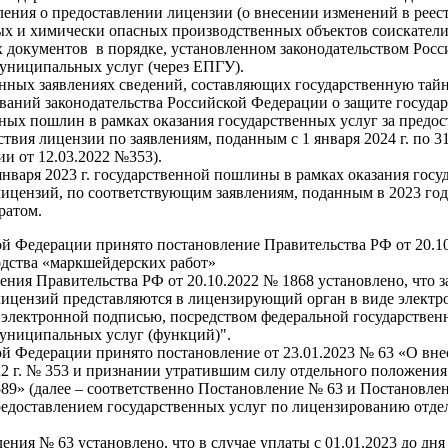
вления о предоставлении лицензии (о внесении изменений в реес
х и химически опасных производственных объектов соискатели
 документов в порядке, установленном законодательством Рос
униципальных услуг (через ЕПГУ).
нных заявлениях сведений, составляющих государственную тайну
ваний законодательства Российской Федерации о защите госуда
ных пошлин в рамках оказания государственных услуг за предос
твия лицензии по заявлениям, поданным с 1 января 2024 г. по 31
и от 12.03.2022 №353).
 января 2023 г. государственной пошлины в рамках оказания го
лицензий, по соответствующим заявлениям, поданным в 2023 го
вратом.
й Федерации принято постановление Правительства РФ от 20.1
дства «маркшейдерских работ»
ения Правительства РФ от 20.10.2022 № 1868 установлено, что з
лицензий представляются в лицензирующий орган в виде электр
электронной подписью, посредством федеральной государстве
муниципальных услуг (функций)".
й Федерации принято постановление от 23.01.2023 № 63 «О вне
22 г. № 353 и признании утратившим силу отдельного положени
 1589» (далее – соответственно Постановление № 63 и Постановл
редоставлением государственных услуг по лицензированию отде
ения № 63 установлено, что в случае уплаты с 01.01.2023 до дн