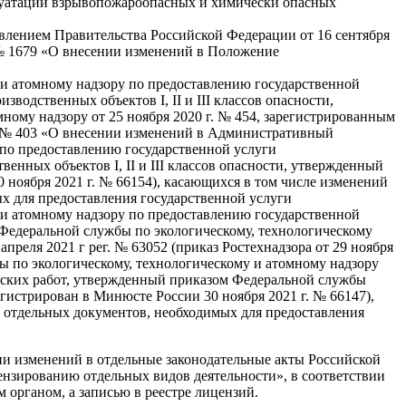
плуатации взрывопожароопасных и химически опасных
влением Правительства Российской Федерации от 16 сентября
. № 1679 «О внесении изменений в Положение
и атомному надзору по предоставлению государственной
одственных объектов I, II и III классов опасности,
ому надзору от 25 ноября 2020 г. № 454, зарегистрированным
 г. № 403 «О внесении изменений в Административный
 по предоставлению государственной услуги
нных объектов I, II и III классов опасности, утвержденный
0 ноября 2021 г. № 66154), касающихся в том числе изменений
х для предоставления государственной услуги
и атомному надзору по предоставлению государственной
Федеральной службы по экологическому, технологическому
преля 2021 г рег. № 63052 (приказ Ростехнадзора от 29 ноября
 по экологическому, технологическому и атомному надзору
рских работ, утвержденный приказом Федеральной службы
егистрирован в Минюсте России 30 ноября 2021 г. № 66147),
м отдельных документов, необходимых для предоставления
нии изменений в отдельные законодательные акты Российской
ензированию отдельных видов деятельности», в соответствии
 органом, а записью в реестре лицензий.