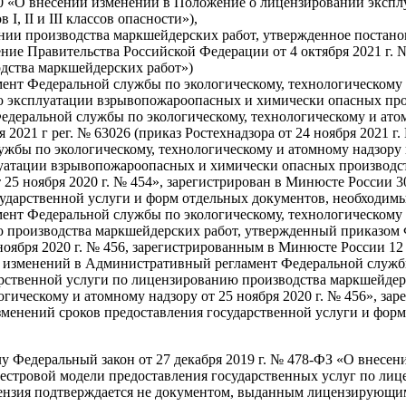
160 «О внесении изменений в Положение о лицензировании экс
I, II и III классов опасности»),
ии производства маркшейдерских работ, утвержденное постано
ление Правительства Российской Федерации от 4 октября 2021 г
дства маркшейдерских работ»)
нт Федеральной службы по экологическому, технологическому 
 эксплуатации взрывопожароопасных и химически опасных произв
деральной службы по экологическому, технологическому и атомн
 2021 г рег. № 63026 (приказ Ростехнадзора от 24 ноября 2021
ужбы по экологическому, технологическому и атомному надзору
атации взрывопожароопасных и химически опасных производстве
 25 ноября 2020 г. № 454», зарегистрирован в Минюсте России 3
сударственной услуги и форм отдельных документов, необходимы
нт Федеральной службы по экологическому, технологическому 
 производства маркшейдерских работ, утвержденный приказом 
ноября 2020 г. № 456, зарегистрированным в Минюсте России 12 а
и изменений в Административный регламент Федеральной службы
рственной услуги по лицензированию производства маркшейде
огическому и атомному надзору от 25 ноября 2020 г. № 456», зар
зменений сроков предоставления государственной услуги и фор
илу Федеральный закон от 27 декабря 2019 г. № 478-ФЗ «О внесе
естровой модели предоставления государственных услуг по лиц
ицензия подтверждается не документом, выданным лицензирующим