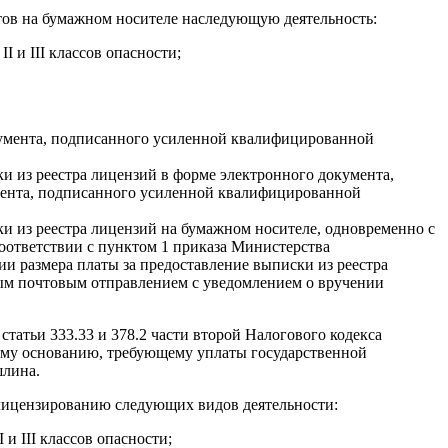
тов на бумажном носителе наследующую деятельность:
 и III классов опасности;
кумента, подписанного усиленной квалифицированной
ки из реестра лицензий в форме электронного документа,
умента, подписанного усиленной квалифицированной
ски из реестра лицензий на бумажном носителе, одновременно с
соответствии с пунктом 1 приказа Министерства
ии размера платы за предоставление выписки из реестра
зным почтовым отправлением с уведомлением о вручении
статьи 333.33 и 378.2 части второй Налогового кодекса
дному основанию, требующему уплаты государственной
шлина.
 лицензированию следующих видов деятельности:
и III классов опасности;