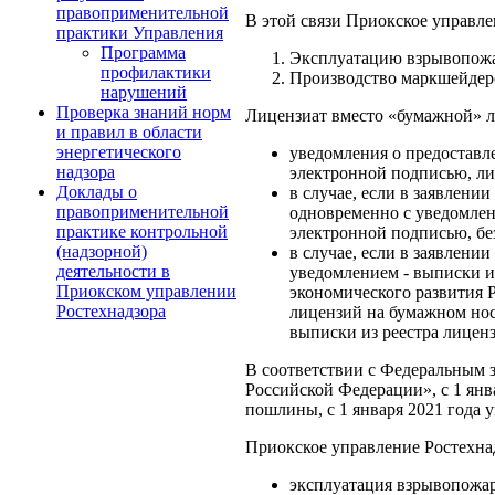
правоприменительной
В этой связи Приокское управл
практики Управления
Программа
Эксплуатацию взрывопожар
профилактики
Производство маркшейдерс
нарушений
Проверка знаний норм
Лицензиат вместо «бумажной» л
и правил в области
энергетического
уведомления о предоставл
надзора
электронной подписью, ли
Доклады о
в случае, если в заявлени
правоприменительной
одновременно с уведомлен
практике контрольной
электронной подписью, бе
(надзорной)
в случае, если в заявлени
деятельности в
уведомлением - выписки из
Приокском управлении
экономического развития Р
Ростехнадзора
лицензий на бумажном нос
выписки из реестра лицен
В соответствии с Федеральным з
Российской Федерации», с 1 янв
пошлины, с 1 января 2021 года у
Приокское управление Ростехна
эксплуатация взрывопожаро