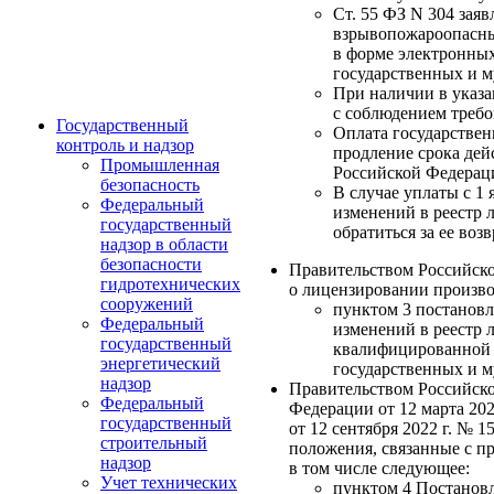
Ст. 55 ФЗ N 304 зая
взрывопожароопасны
в форме электронных
государственных и м
При наличии в указа
с соблюдением требо
Государственный
Оплата государствен
контроль и надзор
продление срока дейс
Промышленная
Российской Федераци
безопасность
В случае уплаты с 1
Федеральный
изменений в реестр 
государственный
обратиться за ее воз
надзор в области
безопасности
Правительством Российско
гидротехнических
о лицензировании произво
сооружений
пунктом 3 постановл
Федеральный
изменений в реестр 
государственный
квалифицированной 
энергетический
государственных и 
надзор
Правительством Российско
Федеральный
Федерации от 12 марта 20
государственный
от 12 сентября 2022 г. №
строительный
положения, связанные с п
надзор
в том числе следующее:
Учет технических
пунктом 4 Постановл