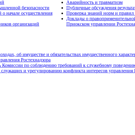
ий
Аварийность и травматизм
ышленной безопасности
Публичные обсуждения результа
 о начале осуществления
Проверка знаний норм и правил 
Доклады о правоприменительной 
ников организаций
Приокском управлении Ростехна
доходах, об имуществе и обязательствах имущественного характ
равления Ростехнадзора
ь Комиссии по соблюдению требований к служебному поведени
 служащих и урегулированию конфликта интересов управления 