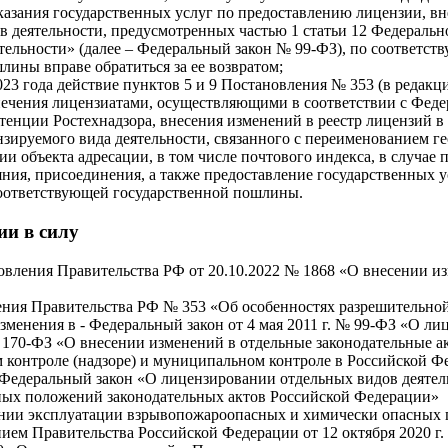
азания государственных услуг по предоставлению лицензии, в
 деятельности, предусмотренных частью 1 статьи 12 Федеральн
тельности» (далее – Федеральный закон № 99-ФЗ), по соответст
лины вправе обратиться за ее возвратом;
023 года действие пунктов 5 и 9 Постановления № 353 (в редак
печения лицензиатами, осуществляющими в соответствии с Фед
тенции Ростехнадзора, внесения изменений в реестр лицензий в 
зируемого вида деятельности, связанного с переименованием ге
и объекта адресации, в том числе почтового индекса, в случае 
яния, присоединения, а также предоставление государственных 
соответствующей государственной пошлины.
ии в силу
ановления Правительства РФ от 20.10.2022 № 1868 «О внесении 
ления Правительства РФ № 353 «Об особенностях разрешительной
 изменения в - Федеральный закон от 4 мая 2011 г. № 99-ФЗ «О
 № 170-ФЗ «О внесении изменений в отдельные законодательные 
м контроле (надзоре) и муниципальном контроле в Российской Фе
Федеральный закон «О лицензировании отдельных видов деятел
ных положений законодательных актов Российской Федерации»
ии эксплуатации взрывопожароопасных и химически опасных прои
ием Правительства Российской Федерации от 12 октября 2020 г