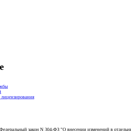
е
ужбы
й
м лицензирования
у Федеральный закон N 304-ФЗ "О внесении изменений в отдельн