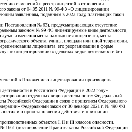
несению изменений в реестр лицензий в отношении
ого закона от 04.05.2011 № 99-ФЗ «О лицензировании
вующим заявлениям, поданным в 2023 году, плательщик такой
ции Постановления № 63), предусматривающих отсутствие
еральным законом № 99-ФЗ лицензируемые виды деятельности,
случае изменения места нахождения лицензиата, места
ографического объекта, улицы, площади или иной территории,
переименования лицензиата, его реорганизации в форме
услуг по лицензированию отдельных видов деятельности без
изменений в Положение о лицензировании производства
 деятельности в Российской Федерации в 2022 году»
 лицензировании отдельных видов деятельности» Федеральный
акты Российской Федерации в связи с принятием Федерального
дерации» Федеральный закон от 30 декабря 2021 г. № 490-ФЗ
ьности» и о приостановлении действия и признании
зводственных объектов I, II и III классов опасности,
. № 1661 (постановление Правительства Российской Федерации