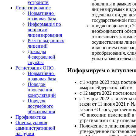
устройств
пошлины в рамках ок
Лицензирование
лицензируемых видов
Нормативно-
отдельных видов дея
правовая база
государственной пош
Информация по
продлено до конца 2
вопросам
необходимости обес
лицензирования
относящиеся к компе
Реестр выданных
осуществления лицен
лицензий
изменением нумераци
Доклады
преобразования, сли
Федеральной
уплаты заявителем 
службы
Регистрация ОПО
Информируем о вступлен
Нормативно-
правовая база
с 1 марта 2023 года пост
Порядок
«маркшейдерских работ»
проведения
с 12 марта 2022 постанов
консультаций
с 1 марта 2022 г. внесены
Порядок
закон от 11 июня 2021 г.
досудебного
закона «О государственно
обжалования
«О внесении изменений в 
Профилактика
утратившими силу отдель
Оценка уровня
Положение о лицензирован
административной
утвержденное постановлен
нагрузки