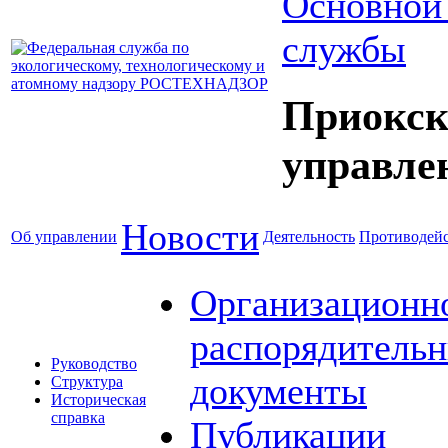
Основной
службы
Приокск
управле
Новости
Об управлении
Деятельность
Противодейс
Организационн
распорядитель
Руководство
документы
Структура
Историческая
справка
Публикации