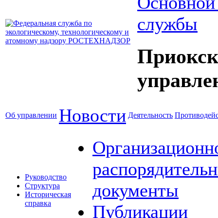
Основной
службы
Приокск
управле
Новости
Об управлении
Деятельность
Противодейс
Организационн
распорядитель
Руководство
документы
Структура
Историческая
справка
Публикации