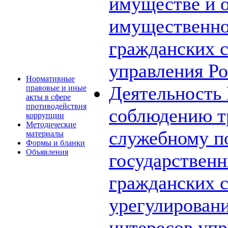
имуществе и о
имущественно
гражданских 
управления Ро
Нормативные
Деятельность
правовые и иные
акты в сфере
противодействия
соблюдению т
коррупции
Методические
служебному п
материалы
Формы и бланки
Объявления
государствен
гражданских 
урегулирован
интересов упр