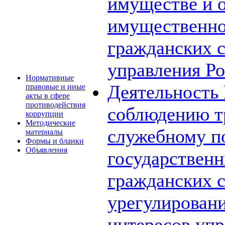
имуществе и о
имущественно
гражданских 
управления Ро
Нормативные
Деятельность
правовые и иные
акты в сфере
противодействия
соблюдению т
коррупции
Методические
служебному п
материалы
Формы и бланки
Объявления
государствен
гражданских 
урегулирован
интересов упр